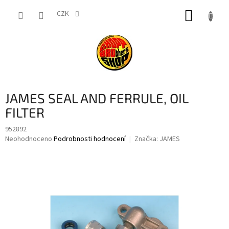
Přejít
NÁKUP
na
CZK
obsah
KOŠÍK
JAMES SEAL AND FERRULE, OIL
FILTER
952892
Průměrné
Neohodnoceno
Podrobnosti hodnocení
Značka:
JAMES
hodnocení
produktu
je
0,0
z
5
hvězdiček.