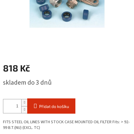
818 Kč
Měrná
skladem do 3 dnů
cena:
Přidat do košíku
FITS STEEL OIL LINES WITH STOCK CASE MOUNTED OIL FILTER Fits: > 92-
99 B.T.(NU) (EXCL. TC)