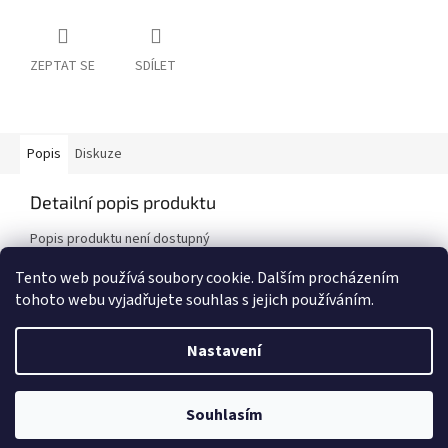
ZEPTAT SE
SDÍLET
Popis
Diskuze
Detailní popis produktu
Popis produktu není dostupný
Tento web používá soubory cookie. Dalším procházením
tohoto webu vyjadřujete souhlas s jejich používáním.
Z
á
Nastavení
Vytvořil Shoptet
p
a
t
UPOZORNĚNÍ! E-shop byl POZASTAVEN! Děkujeme za pochopení, Team
Souhlasím
Copyright 2026
Choppbroshop.cz
. Všechna práva vyhrazena.
í
CHBS