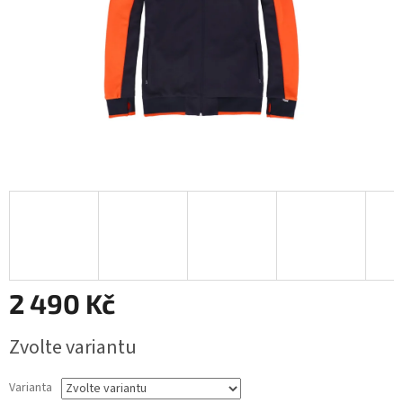
2 490 Kč
Měrná
Zvolte variantu
cena:
Varianta