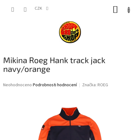
Přejít
NÁKUP
na
CZK
obsah
KOŠÍK
Mikina Roeg Hank track jack
navy/orange
Průměrné
Neohodnoceno
Podrobnosti hodnocení
Značka:
ROEG
hodnocení
produktu
je
0,0
z
5
hvězdiček.