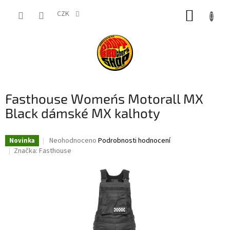
Přejít
NÁKUP
na
CZK
obsah
KOŠÍK
Fasthouse Women´s Motorall MX
Black dámské MX kalhoty
Průměrné
Neohodnoceno
Podrobnosti hodnocení
Novinka
hodnocení
Značka:
Fasthouse
produktu
je
0,0
z
5
hvězdiček.