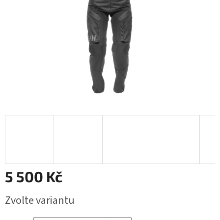
5 500 Kč
Měrná
Zvolte variantu
cena: