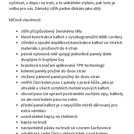
vyčnívat, v depu i na trati, a to unikátním stylem, pak toto je
volba pro vás. Dámský střih padne dívkám jako ulitý.
klíčové vlastnosti:
střih přizpůsobený ženskému tělu
hlavní konstrukce kalhot z vysokogramážní 600D cordury
střední a spodní doplňková konstrukce kalhot ze stretch
materiálu s pružností do 4 stran
pevné nylonové nitě spojují jednotlivé panely látek
dvojitými či trojitými švy
brandová označení aplikovaná TPR technologií
kolenní panely pružné do dvou stran
vložený pánevní panel pružný do dvou stran
vnitřní část kolen jsou z panely z pravé kůže, jako je
obvyklé u všech ostatních motokrosových kalhot
obvod pasu lze upravit postranními suchými zipy, kalhoty
se ale nosí kolem pasu na volno
přední panel kalhot je v nejvyšším místě děrovaný pro
extra ventilaci
uzavíratelné kapsy na stehnech
kapsa na hrudi
nastavitelné pásky na hrudi se vzorem šachovnice
odvětraná zadní část v oblasti lýtek a nad koleny