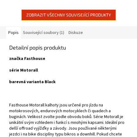
ZOBRAZIT VŠECHNY SOUVISEJÍCÍ PRODUKTY
Popis
Související soubory (1)
Diskuze
Detailní popis produktu
značka Fasthouse
série Motorall
barevná varianta Black
Fasthouse Motorall kalhoty jsou určené pro jízdu na
motokrosových, endurových motocyklech či quadech a
buginách. Velikost zvolte podle obvodu boků. Série Motorall je
unikátní svým vzhledem i funkcí s mnohými kapsami. Ideální pro
delší offroad vyjížďky a závody. Jsou používané některými
jezdci i na bike disciplíny typu bikros a downhill. Pokud chcete