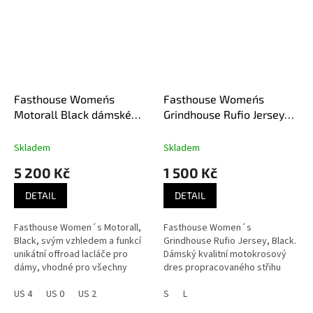
Fasthouse Women´s
Fasthouse Women´s
Motorall Black dámské
Grindhouse Rufio Jersey
MX kalhoty
Black dámský MX dres
Skladem
Skladem
5 200 Kč
1 500 Kč
DETAIL
DETAIL
Fasthouse Women´s Motorall,
Fasthouse Women´s
Black, svým vzhledem a funkcí
Grindhouse Rufio Jersey, Black.
unikátní offroad lacláče pro
Dámský kvalitní motokrosový
dámy, vhodné pro všechny
dres propracovaného střihu
offroad disciplíny jako je
přizpůsobeného ženským
motokros, enduro, quad, buggy.
US 4
US 0
US 2
křivkám.
S
L
Jsou...