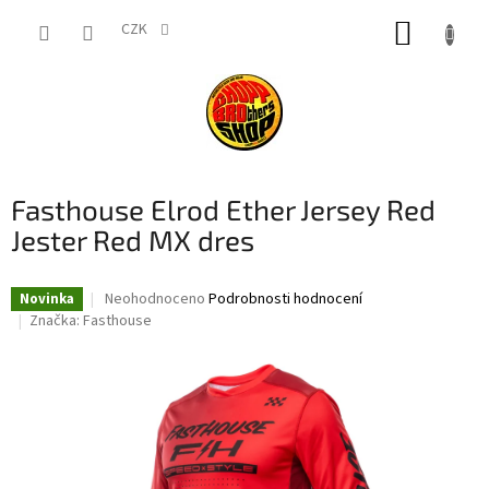
Přejít
NÁKUP
na
CZK
obsah
KOŠÍK
Fasthouse Elrod Ether Jersey Red
Jester Red MX dres
Průměrné
Neohodnoceno
Podrobnosti hodnocení
Novinka
hodnocení
Značka:
Fasthouse
produktu
je
0,0
z
5
hvězdiček.