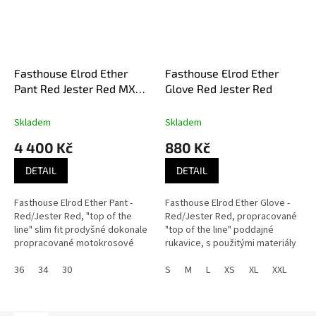
Fasthouse Elrod Ether
Fasthouse Elrod Ether
Pant Red Jester Red MX
Glove Red Jester Red
kalhoty
Skladem
Skladem
4 400 Kč
880 Kč
DETAIL
DETAIL
Fasthouse Elrod Ether Pant -
Fasthouse Elrod Ether Glove -
Red/Jester Red, "top of the
Red/Jester Red, propracované
line" slim fit prodyšné dokonale
"top of the line" poddajné
propracované motokrosové
rukavice, s použitými materiály
kalhoty, ideální od jara do
touch tech pro snadné ovládání
podzimu.
36
34
30
dotykových zařízení. Ideální...
S
M
L
XS
XL
XXL