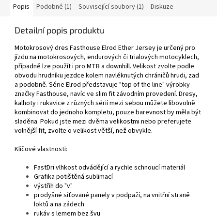
Popis
Podobné (1)
Související soubory (1)
Diskuze
Detailní popis produktu
Motokrosový dres Fasthouse Elrod Ether Jersey je určený pro
jízdu na motokrosových, endurových či trialových motocyklech,
případně lze použít i pro MTB a downhill. Velikost zvolte podle
obvodu hrudníku jezdce kolem navléknutých chráničů hrudi, zad
a podobně. Série Elrod představuje "top of the line" výrobky
značky Fasthouse, navíc ve slim fit závodním provedení. Dresy,
kalhoty i rukavice z různých sérií mezi sebou můžete libovolně
kombinovat do jednoho kompletu, pouze barevnost by měla být
sladěna. Pokud jste mezi dvěma velikostmi nebo preferujete
volnější fit, zvolte o velikost větší, než obvykle.
Klíčové vlastnosti:
FastDri vlhkost odvádějící a rychle schnoucí materiál
Grafika potištěná sublimací
výstřih do "v"
prodyšné síťované panely v podpaží, na vnitřní straně
loktů a na zádech
rukáv s lemem bez švu