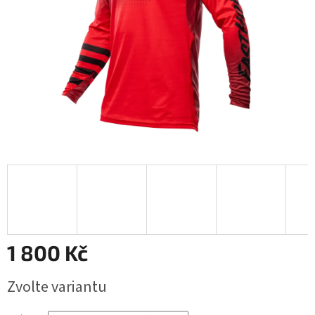
1 800 Kč
Měrná
Zvolte variantu
cena: