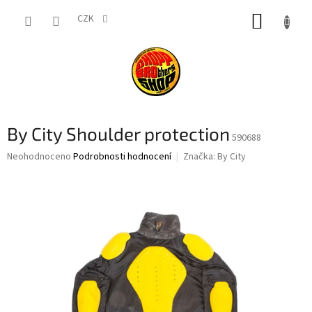
Přejít
NÁKUP
na
CZK
obsah
KOŠÍK
By City Shoulder protection
590688
Průměrné
Neohodnoceno
Podrobnosti hodnocení
Značka:
By City
hodnocení
produktu
je
0,0
z
5
hvězdiček.