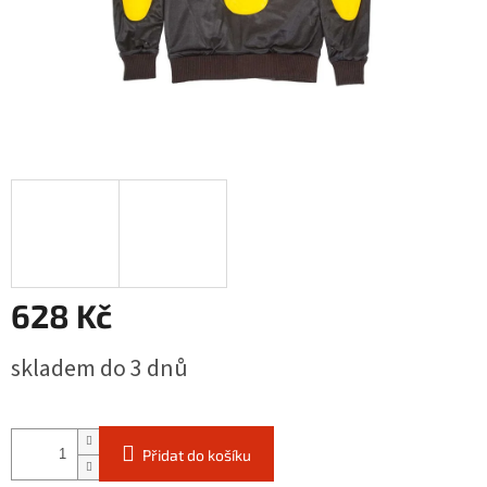
628 Kč
Měrná
skladem do 3 dnů
cena:
Přidat do košíku