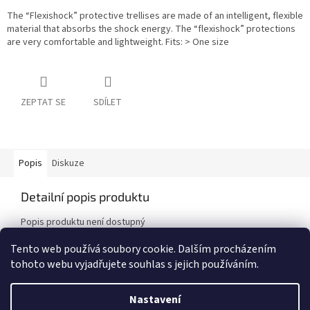
The “Flexishock” protective trellises are made of an intelligent, flexible
material that absorbs the shock energy. The “flexishock” protections
are very comfortable and lightweight. Fits: > One size
ZEPTAT SE
SDÍLET
Popis
Diskuze
Detailní popis produktu
Popis produktu není dostupný
Tento web používá soubory cookie. Dalším procházením
tohoto webu vyjadřujete souhlas s jejich používáním.
Z
á
Nastavení
Vytvořil Shoptet
p