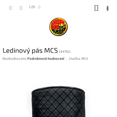
Přejít
NÁKUP
na
CZK
obsah
KOŠÍK
Ledinový pás MCS
18476/L
Průměrné
Neohodnoceno
Podrobnosti hodnocení
Značka:
MCS
hodnocení
produktu
je
0,0
z
5
hvězdiček.