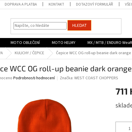
DOPRAVA A PLATBA
KONTAKT
DOTAZOVÝ FORMULÁŘ
VŠE
HLEDAT
MOTO OBLEČENÍ
MOTO HELMY
MX / MTB / ENDURO Wea
VA
KULICHY / ČEPICE
Čepice WCC OG roll-up beanie dark orange
ce WCC OG roll-up beanie dark orange
né
noceno
Podrobnosti hodnocení
Značka:
WEST COAST CHOPPERS
ní
711 
u
Měrná
sklad
cena:
ek.