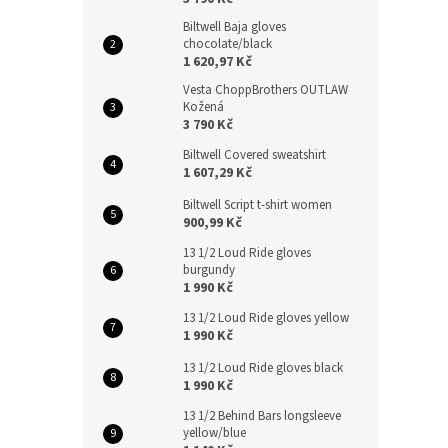
Biltwell Baja gloves
chocolate/black
1 620,97 Kč
Vesta ChoppBrothers OUTLAW
Kožená
3 790 Kč
Biltwell Covered sweatshirt
1 607,29 Kč
Biltwell Script t-shirt women
900,99 Kč
13 1/2 Loud Ride gloves
burgundy
1 990 Kč
13 1/2 Loud Ride gloves yellow
1 990 Kč
13 1/2 Loud Ride gloves black
1 990 Kč
13 1/2 Behind Bars longsleeve
yellow/blue