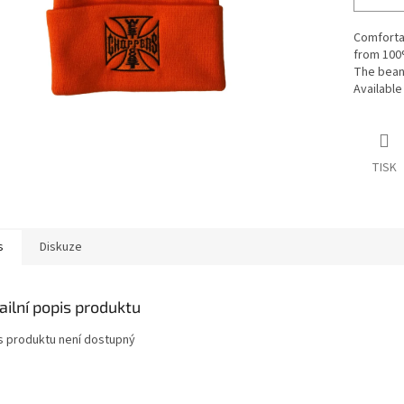
Comfortab
from 100%
The beani
Available
TISK
s
Diskuze
ailní popis produktu
s produktu není dostupný