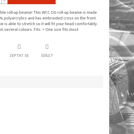
le roll-up beanie! This WCC OG roll-up beanie is made
 polyarcrylics and has embroided cross on the front.
e is able to stretch so it will fit your head comfortably.
 in several colours. Fits: > One size fits most
ZEPTAT SE
SDÍLET