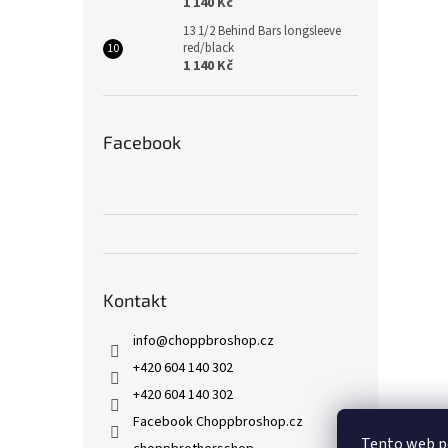
1 140 Kč
13 1/2 Behind Bars longsleeve
red/black
1 140 Kč
Facebook
Kontakt
info
@
choppbroshop.cz
+420 604 140 302
+420 604 140 302
Facebook Choppbroshop.cz
Tento web p