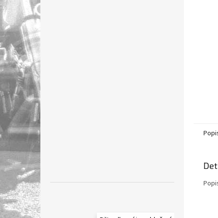
n
e
l
Popi
Det
Popi