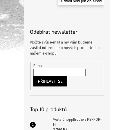
Biltwell není jen oblečení
Odebírat newsletter
Vložte svůj e-mail a my vám budeme
zasílat informace o nových produktech na
našem e-shopu.
E-mail
PŘIHLÁSIT SE
Top 10 produktů
Vesta ChoppBrothers PERFOR-
M
3 790 Kč