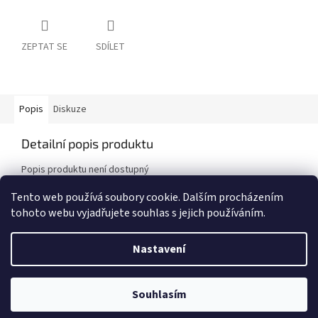
ZEPTAT SE
SDÍLET
Popis
Diskuze
Detailní popis produktu
Popis produktu není dostupný
Tento web používá soubory cookie. Dalším procházením
tohoto webu vyjadřujete souhlas s jejich používáním.
Z
á
Nastavení
Vytvořil Shoptet
p
a
t
UPOZORNĚNÍ! E-shop byl POZASTAVEN! Děkujeme za pochopení, Team
Souhlasím
Copyright 2026
Choppbroshop.cz
. Všechna práva vyhrazena.
í
CHBS