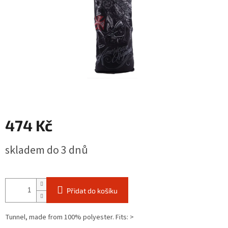
474 Kč
Měrná
skladem do 3 dnů
cena:
Přidat do košíku
Tunnel, made from 100% polyester. Fits: >