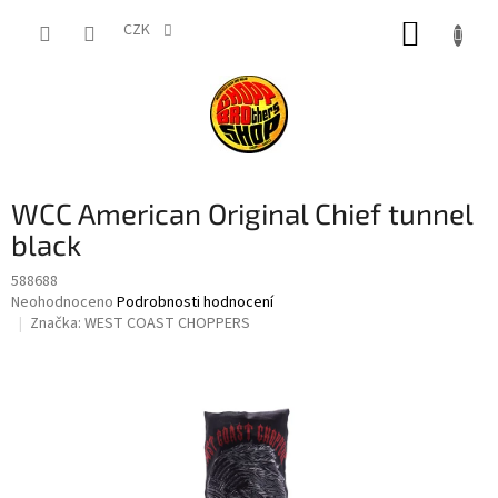
Přejít
NÁKUP
na
CZK
obsah
KOŠÍK
WCC American Original Chief tunnel
black
588688
Průměrné
Neohodnoceno
Podrobnosti hodnocení
hodnocení
Značka:
WEST COAST CHOPPERS
produktu
je
0,0
z
5
hvězdiček.