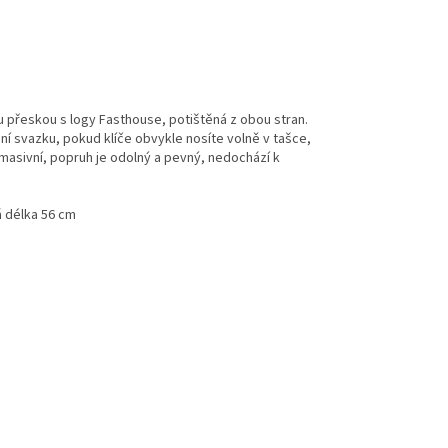
 přeskou s logy Fasthouse, potištěná z obou stran.
tání svazku, pokud klíče obvykle nosíte volně v tašce,
masivní, popruh je odolný a pevný, nedochází k
.
á délka 56 cm