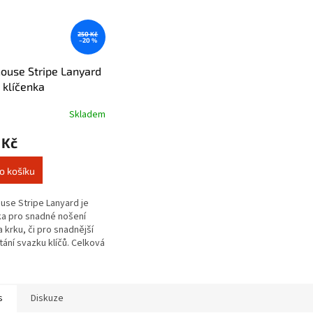
250 Kč
–20 %
ouse Stripe Lanyard
 klíčenka
Skladem
 Kč
o košíku
use Stripe Lanyard je
ka pro snadné nošení
a krku, či pro snadnější
ání svazku klíčů. Celková
47 cm.
s
Diskuze