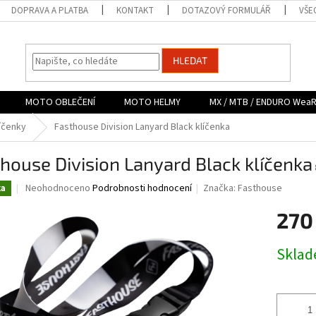
DOPRAVA A PLATBA
KONTAKT
DOTAZOVÝ FORMULÁŘ
VŠE
HLEDAT
MOTO OBLEČENÍ
MOTO HELMY
MX / MTB / ENDURO Wea
líčenky
Fasthouse Division Lanyard Black klíčenka
house Division Lanyard Black klíčenka
Průměrné
Neohodnoceno
Podrobnosti hodnocení
Značka:
Fasthouse
ka
hodnocení
produktu
270
je
0,0
Měrná
Skla
z
cena:
5
hvězdiček.