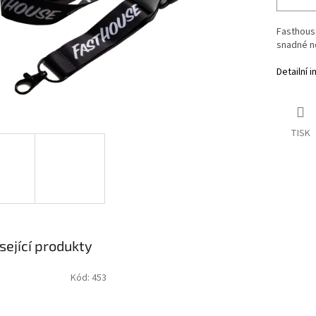
Fasthouse
snadné no
Detailní 
TISK
sející produkty
Kód:
453