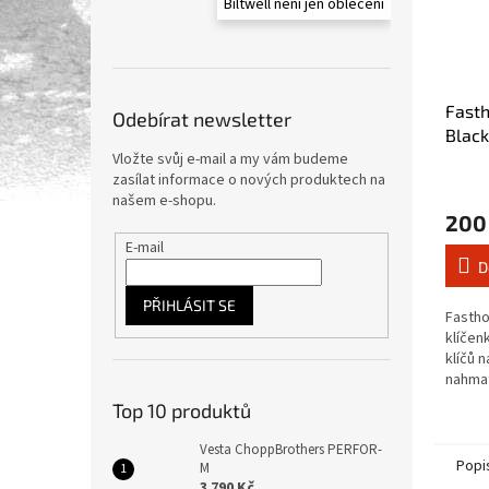
Biltwell není jen oblečení
Fasth
Odebírat newsletter
Black
Vložte svůj e-mail a my vám budeme
zasílat informace o nových produktech na
našem e-shopu.
200
E-mail
D
PŘIHLÁSIT SE
Fastho
klíčen
klíčů n
nahmat
délka 
Top 10 produktů
Vesta ChoppBrothers PERFOR-
Popi
M
3 790 Kč