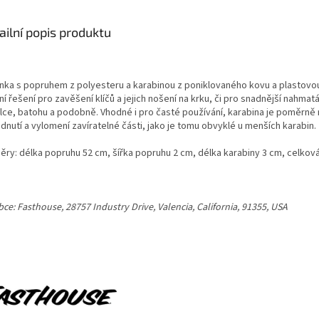
ailní popis produktu
enka s popruhem z polyesteru a karabinou z poniklovaného kovu a plastovou
ní řešení pro zavěšení klíčů a jejich nošení na krku, či pro snadnější nahma
lce, batohu a podobně. Vhodné i pro časté používání, karabina je poměrně 
dnutí a vylomení zavíratelné části, jako je tomu obvyklé u menších karabin
ěry: délka popruhu 52 cm, šířka popruhu 2 cm, délka karabiny 3 cm, celkov
ce: Fasthouse, 28757 Industry Drive, Valencia, California, 91355, USA