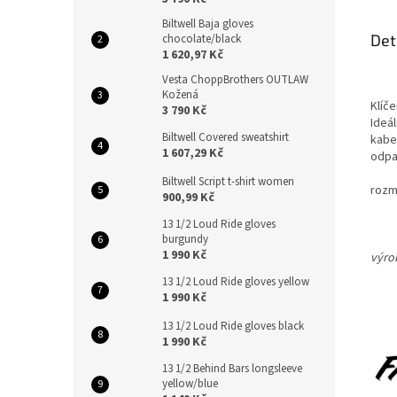
Biltwell Baja gloves
Det
chocolate/black
1 620,97 Kč
Vesta ChoppBrothers OUTLAW
Kožená
Klíč
3 790 Kč
Ideál
Biltwell Covered sweatshirt
kabe
1 607,29 Kč
odpa
Biltwell Script t-shirt women
rozm
900,99 Kč
13 1/2 Loud Ride gloves
burgundy
1 990 Kč
výrob
13 1/2 Loud Ride gloves yellow
1 990 Kč
13 1/2 Loud Ride gloves black
1 990 Kč
13 1/2 Behind Bars longsleeve
yellow/blue