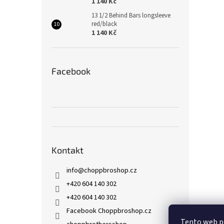
1 140 Kč
13 1/2 Behind Bars longsleeve
red/black
1 140 Kč
Facebook
Kontakt
info
@
choppbroshop.cz
+420 604 140 302
+420 604 140 302
Facebook Choppbroshop.cz
Tento web p