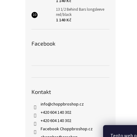
1 140 Kč
13 1/2 Behind Bars longsleeve
red/black
1 140 Kč
Facebook
Kontakt
info
@
choppbroshop.cz
+420 604 140 302
+420 604 140 302
Facebook Choppbroshop.cz
Tento web p