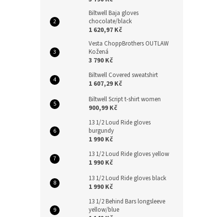
Biltwell Baja gloves
chocolate/black
1 620,97 Kč
Vesta ChoppBrothers OUTLAW
Kožená
3 790 Kč
Biltwell Covered sweatshirt
1 607,29 Kč
Biltwell Script t-shirt women
900,99 Kč
13 1/2 Loud Ride gloves
burgundy
1 990 Kč
13 1/2 Loud Ride gloves yellow
1 990 Kč
13 1/2 Loud Ride gloves black
1 990 Kč
13 1/2 Behind Bars longsleeve
yellow/blue