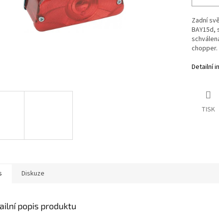
Zadní svě
BAY15d, s
schválená
chopper.
Detailní 
TISK
s
Diskuze
ailní popis produktu