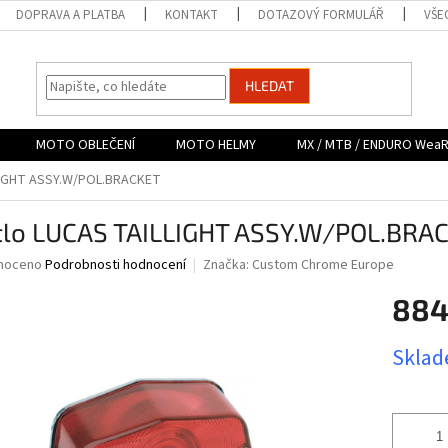
DOPRAVA A PLATBA
KONTAKT
DOTAZOVÝ FORMULÁŘ
VŠE
HLEDAT
MOTO OBLEČENÍ
MOTO HELMY
MX / MTB / ENDURO Wea
LIGHT ASSY.W/POL.BRACKET
tlo LUCAS TAILLIGHT ASSY.W/POL.BRA
né
noceno
Podrobnosti hodnocení
Značka:
Custom Chrome Europe
ní
884
u
Měrná
Sklad
cena:
ek.