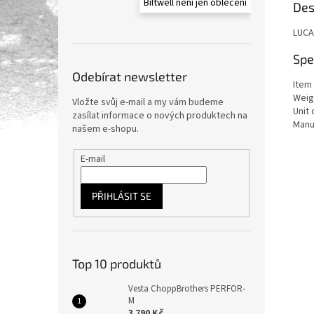
Biltwell není jen oblečení
Des
LUCA
Spe
Odebírat newsletter
Item 
Weig
Vložte svůj e-mail a my vám budeme
Unit 
zasílat informace o nových produktech na
Manu
našem e-shopu.
E-mail
PŘIHLÁSIT SE
Top 10 produktů
Vesta ChoppBrothers PERFOR-
M
3 790 Kč