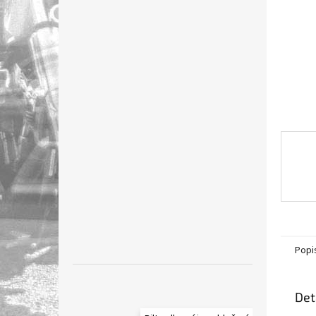
n
e
l
Popi
Det