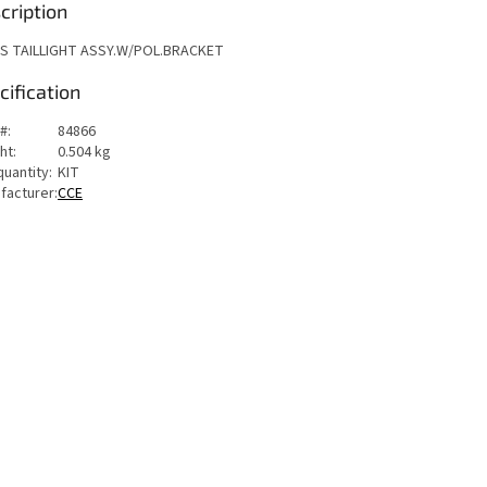
cription
S TAILLIGHT ASSY.W/POL.BRACKET
cification
#:
84866
ht:
0.504 kg
quantity:
KIT
facturer:
CCE