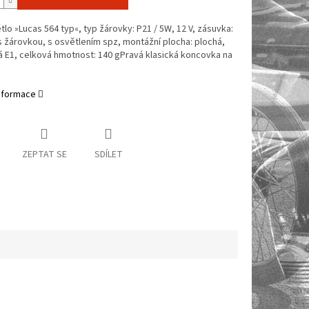
tlo »Lucas 564 typ«, typ žárovky: P21 / 5W, 12 V, zásuvka:
 žárovkou, s osvětlením spz, montážní plocha: plochá,
 E1, celková hmotnost: 140 gPravá klasická koncovka na
informace
ZEPTAT SE
SDÍLET