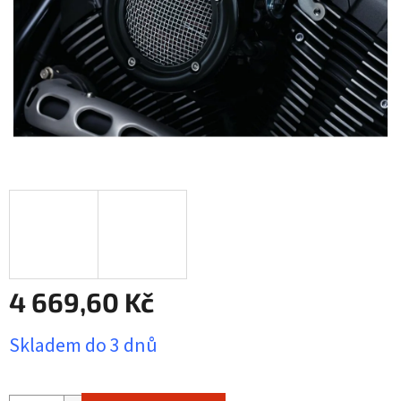
4 669,60 Kč
Měrná
Skladem do 3 dnů
cena: