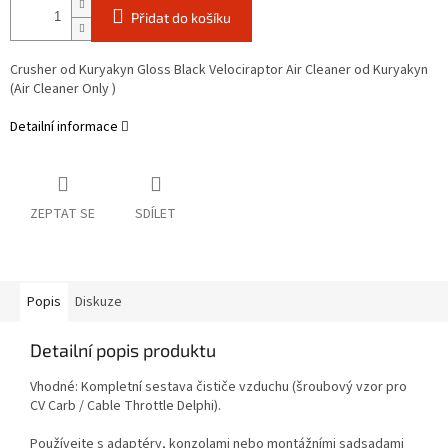
Přidat do košíku
Crusher od Kuryakyn Gloss Black Velociraptor Air Cleaner od Kuryakyn
(Air Cleaner Only )
Detailní informace
ZEPTAT SE
SDÍLET
Popis
Diskuze
Detailní popis produktu
Vhodné: Kompletní sestava čističe vzduchu (šroubový vzor pro
CV Carb / Cable Throttle Delphi).
Používejte s adaptéry, konzolami nebo montážními sadsadami