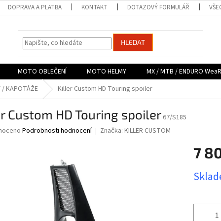
DOPRAVA A PLATBA
KONTAKT
DOTAZOVÝ FORMULÁŘ
VŠE
HLEDAT
MOTO OBLEČENÍ
MOTO HELMY
MX / MTB / ENDURO Wea
Y / KAPOTÁŽE
Killer Custom HD Touring spoiler
er Custom HD Touring spoiler
67/S185
né
noceno
Podrobnosti hodnocení
Značka:
KILLER CUSTOM
ní
7 8
u
Měrná
Sklad
cena:
ek.