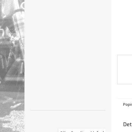
n
e
l
Popi
Det