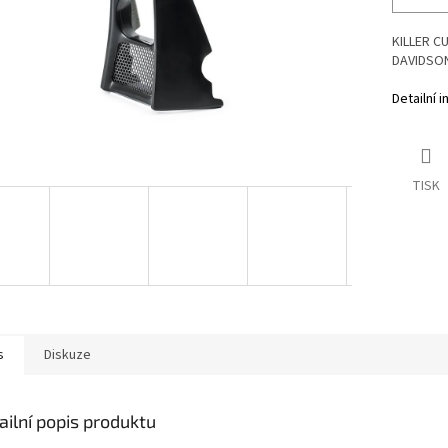
KILLER C
DAVIDSON
Detailní 
TISK
s
Diskuze
ailní popis produktu