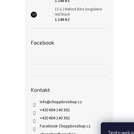
1 140 Kč
13 1/2 Behind Bars longsleeve
red/black
1 140 Kč
Facebook
Kontakt
info
@
choppbroshop.cz
+420 604 140 302
+420 604 140 302
Facebook Choppbroshop.cz
Tento web p