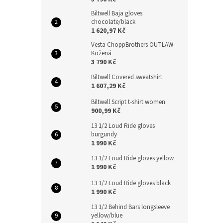
Biltwell Baja gloves
chocolate/black
1 620,97 Kč
Vesta ChoppBrothers OUTLAW
Kožená
3 790 Kč
Biltwell Covered sweatshirt
1 607,29 Kč
Biltwell Script t-shirt women
900,99 Kč
13 1/2 Loud Ride gloves
burgundy
1 990 Kč
13 1/2 Loud Ride gloves yellow
1 990 Kč
13 1/2 Loud Ride gloves black
1 990 Kč
13 1/2 Behind Bars longsleeve
yellow/blue