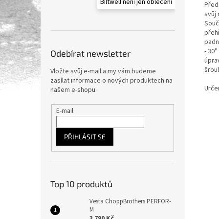
Biltwell není jen oblečení
Předn
svůj 
Souč
přeh
padn
- 30
Odebírat newsletter
úprav
šrou
Vložte svůj e-mail a my vám budeme
zasílat informace o nových produktech na
Urče
našem e-shopu.
E-mail
PŘIHLÁSIT SE
Top 10 produktů
Vesta ChoppBrothers PERFOR-
M
3 790 Kč