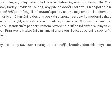
í spoiler/kryt olejového chladiče a regulátoru Agressor od firmy Killer Cus
nový Harley-Davidson Touring, aby jste se oddělili od davu. Chin Spoiler je n
asně řeší problém, jelikož ostatní spoilery na trhu mají tendenci blokovat 
řívá. Kromě funkčního designu poskytuje spojler agresivní a moderní vzhl
e na motocykl, součástí je vše potřebné pro instalaci. Vhodný pro všechny m
'' koly i standartním padacím rámem. Vyrobeno z ručně ložených sklelných v
a). Připraveno k lakování s minimální přípravou. Součástí balení je spoiler
bů.
ný pro Harley-Davidson Touring 2017 a novější, kromě vodou chlazených m