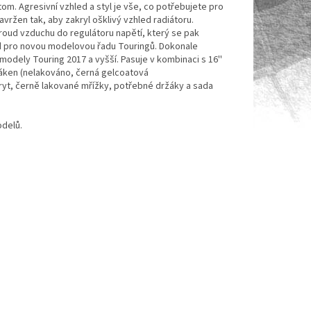
tom. Agresivní vzhled a styl je vše, co potřebujete pro
avržen tak, aby zakryl ošklivý vzhled radiátoru.
proud vzduchu do regulátoru napětí, který se pak
ed pro novou modelovou řadu Touringů. Dokonale
odely Touring 2017 a vyšší. Pasuje v kombinaci s 16''
láken (nelakováno, černá gelcoatová
/kryt, černě lakované mřížky, potřebné držáky a sada
odelů.