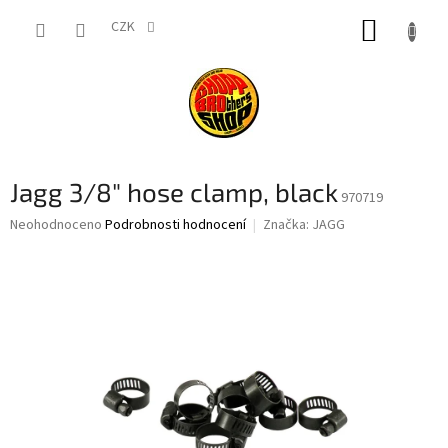
Přejít
NÁKUP
na
CZK
obsah
KOŠÍK
Jagg 3/8" hose clamp, black
970719
Průměrné
Neohodnoceno
Podrobnosti hodnocení
Značka:
JAGG
hodnocení
produktu
je
0,0
z
5
hvězdiček.