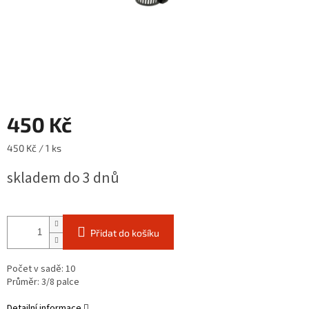
450 Kč
Měrná
450 Kč / 1 ks
cena:
skladem do 3 dnů
Přidat do košíku
Počet v sadě: 10
Průměr: 3/8 palce
Detailní informace