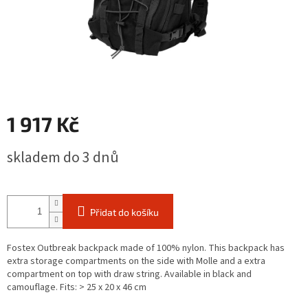
1 917 Kč
Měrná
skladem do 3 dnů
cena:
Přidat do košíku
Fostex Outbreak backpack made of 100% nylon. This backpack has
extra storage compartments on the side with Molle and a extra
compartment on top with draw string. Available in black and
camouflage. Fits: > 25 x 20 x 46 cm