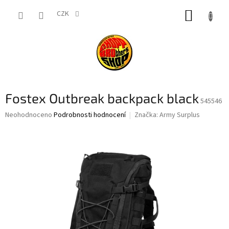
Přejít
NÁKUP
na
CZK
obsah
KOŠÍK
Fostex Outbreak backpack black
545546
Průměrné
Neohodnoceno
Podrobnosti hodnocení
Značka:
Army Surplus
hodnocení
produktu
je
0,0
z
5
hvězdiček.