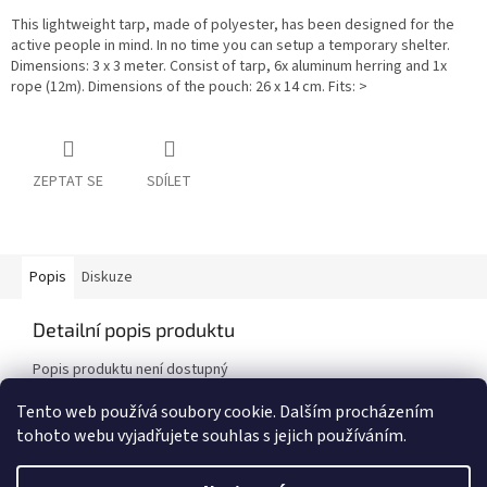
This lightweight tarp, made of polyester, has been designed for the
active people in mind. In no time you can setup a temporary shelter.
Dimensions: 3 x 3 meter. Consist of tarp, 6x aluminum herring and 1x
rope (12m). Dimensions of the pouch: 26 x 14 cm. Fits: >
ZEPTAT SE
SDÍLET
Popis
Diskuze
Detailní popis produktu
Popis produktu není dostupný
Tento web používá soubory cookie. Dalším procházením
tohoto webu vyjadřujete souhlas s jejich používáním.
Z
á