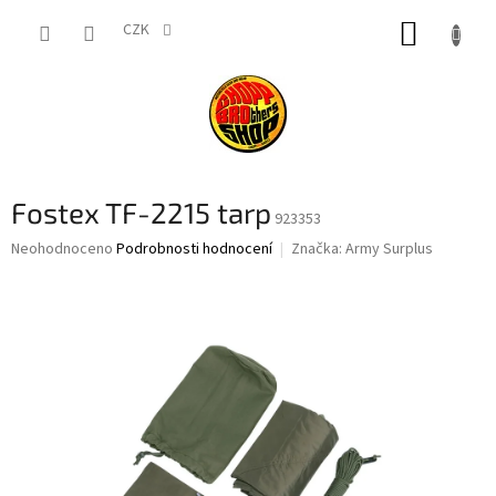
Přejít
NÁKUP
na
CZK
obsah
KOŠÍK
Fostex TF-2215 tarp
923353
Průměrné
Neohodnoceno
Podrobnosti hodnocení
Značka:
Army Surplus
hodnocení
produktu
je
0,0
z
5
hvězdiček.