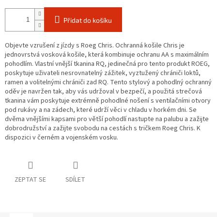
Přidat do košíku
O
bjevte vzrušení z jízdy s Roeg Chris. Ochranná košile Chris je
jednovrstvá vosková košile, která kombinuje ochranu AA s maximálním
pohodlím. Vlastní vnější tkanina RQ, jedinečná pro tento produkt ROEG,
poskytuje uživateli nesrovnatelný zážitek, vyztužený chrániči loktů,
ramen a volitelnými chrániči zad RQ. Tento stylový a pohodlný ochranný
oděv je navržen tak, aby vás udržoval v bezpečí, a použitá strečová
tkanina vám poskytuje extrémně pohodlné nošení s ventilačními otvory
pod rukávy a na zádech, které udrží věci v chladu v horkém dni. Se
dvěma vnějšími kapsami pro větší pohodlí nastupte na palubu a zažijte
dobrodružství a zažijte svobodu na cestách s tričkem Roeg Chris. K
dispozici v černém a vojenském vosku.
ZEPTAT SE
SDÍLET