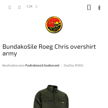
Přejít
NÁKUP
na
CZK
obsah
KOŠÍK
Bundakošile Roeg Chris overshirt
army
Průměrné
Neohodnoceno
Podrobnosti hodnocení
Značka:
ROEG
hodnocení
produktu
je
0,0
z
5
hvězdiček.