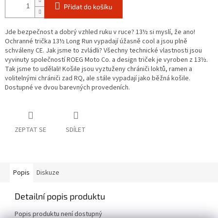
Přidat do košíku
Jde bezpečnost a dobrý vzhled ruku v ruce? 13½ si myslí, že ano!
Ochranné trička 13½ Long Run vypadají úžasně cool a jsou plně
schváleny CE. Jak jsme to zvládli? Všechny technické vlastnosti jsou
vyvinuty společností ROEG Moto Co. a design triček je vyroben z 13½.
Tak jsme to udělali! Košile jsou vyztuženy chrániči loktů, ramen a
volitelnými chrániči zad RQ, ale stále vypadají jako běžná košile.
Dostupné ve dvou barevných provedeních.
ZEPTAT SE
SDÍLET
Popis
Diskuze
Detailní popis produktu
Popis produktu není dostupný