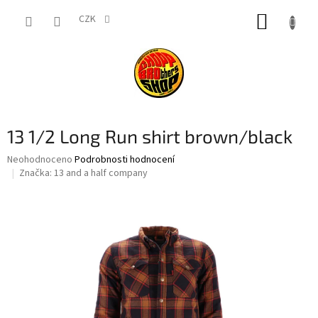
Přejít
NÁKUP
na
CZK
obsah
KOŠÍK
13 1/2 Long Run shirt brown/black
Průměrné
Neohodnoceno
Podrobnosti hodnocení
hodnocení
Značka:
13 and a half company
produktu
je
0,0
z
5
hvězdiček.