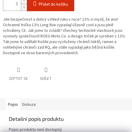
Přidat do košíku
Jde bezpečnost a dobrý vzhled ruku v ruce? 13½ si myslí, že ano!
Ochranné trička 13½ Long Run vypadají úžasně cool a jsou plně
schváleny CE. Jak jsme to zvládli? Všechny technické vlastnosti jsou
vyvinuty společností ROEG Moto Co. a design triček je vyroben z 13½.
Tak jsme to udělali! Košile jsou vyztuženy chrániči loktů, ramen a
volitelnými chrániči zad RQ, ale stále vypadají jako běžná košile.
Dostupné ve dvou barevných provedeních.
ZEPTAT SE
SDÍLET
Popis
Diskuze
Detailní popis produktu
Popis produktu není dostupný