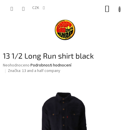
Přejít
NÁKUP
na
CZK
obsah
KOŠÍK
13 1/2 Long Run shirt black
Průměrné
Neohodnoceno
Podrobnosti hodnocení
hodnocení
Značka:
13 and a half company
produktu
je
0,0
z
5
hvězdiček.