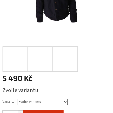
5 490 Kč
Měrná
Zvolte variantu
cena:
Varianta