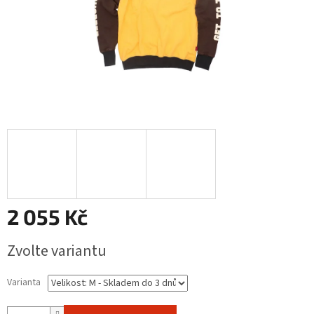
2 055 Kč
Měrná
Zvolte variantu
cena:
Varianta