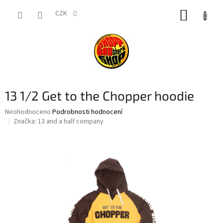
Přejít
NÁKUP
na
CZK
obsah
KOŠÍK
13 1/2 Get to the Chopper hoodie
Průměrné
Neohodnoceno
Podrobnosti hodnocení
hodnocení
Značka:
13 and a half company
produktu
je
0,0
z
5
hvězdiček.