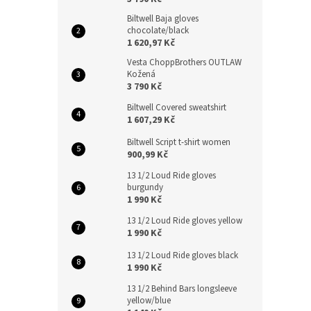
Biltwell Baja gloves
chocolate/black
1 620,97 Kč
Vesta ChoppBrothers OUTLAW
Kožená
3 790 Kč
Biltwell Covered sweatshirt
1 607,29 Kč
Biltwell Script t-shirt women
900,99 Kč
13 1/2 Loud Ride gloves
burgundy
1 990 Kč
13 1/2 Loud Ride gloves yellow
1 990 Kč
13 1/2 Loud Ride gloves black
1 990 Kč
13 1/2 Behind Bars longsleeve
yellow/blue