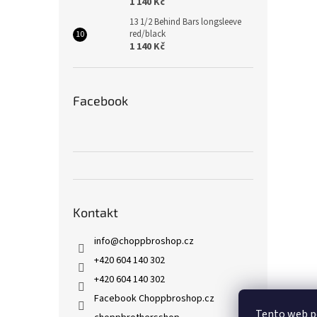
1 140 Kč
13 1/2 Behind Bars longsleeve
red/black
1 140 Kč
Facebook
Kontakt
info
@
choppbroshop.cz
+420 604 140 302
+420 604 140 302
Facebook Choppbroshop.cz
Tento web p