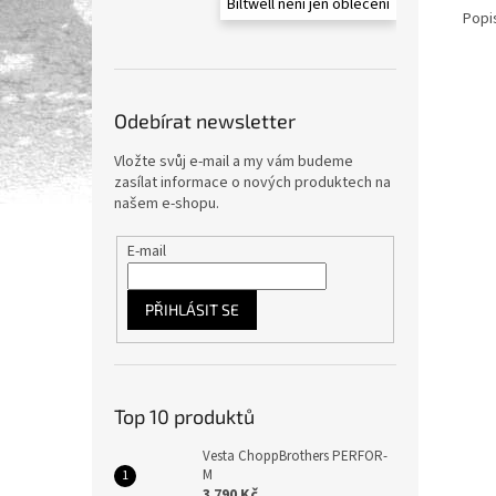
Biltwell není jen oblečení
Popi
Odebírat newsletter
Vložte svůj e-mail a my vám budeme
zasílat informace o nových produktech na
našem e-shopu.
E-mail
PŘIHLÁSIT SE
Top 10 produktů
Vesta ChoppBrothers PERFOR-
M
3 790 Kč