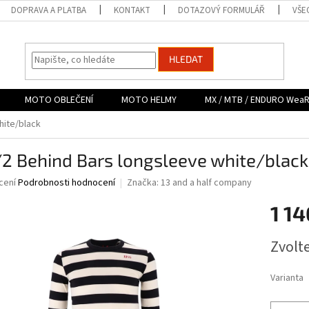
DOPRAVA A PLATBA
KONTAKT
DOTAZOVÝ FORMULÁŘ
VŠE
HLEDAT
MOTO OBLEČENÍ
MOTO HELMY
MX / MTB / ENDURO Wea
hite/black
/2 Behind Bars longsleeve white/black
né
cení
Podrobnosti hodnocení
Značka:
13 and a half company
ní
1 14
u
Měrná
Zvolt
cena:
ek.
Varianta