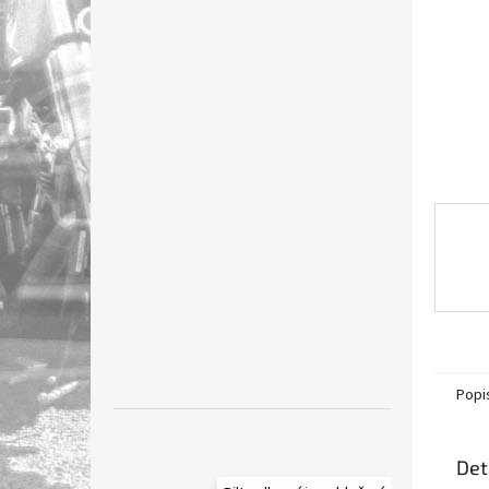
n
e
l
Popi
Det