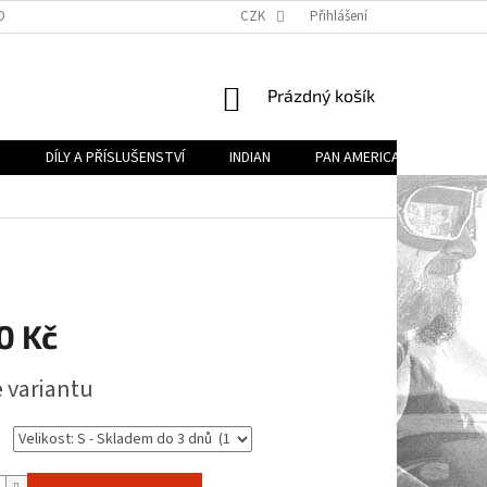
OBECNÉ OBCHODNÍ PODMÍNKY (VOP)
CZK
PODMÍNKY OCHRANY OSOBNÍCH ÚDA
Přihlášení
NÁKUPNÍ
Prázdný košík
KOŠÍK
R
DÍLY A PŘÍSLUŠENSTVÍ
INDIAN
PAN AMERICA
DÍLY 
0 Kč
e variantu