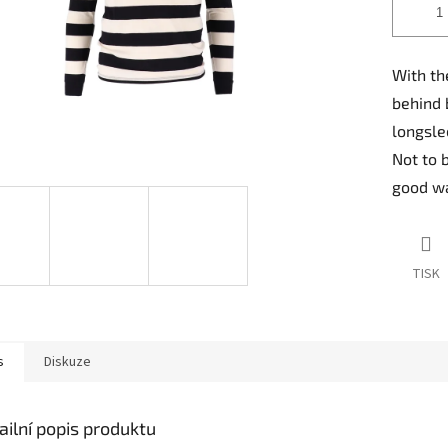
With th
behind 
longsle
Not to 
good wa
TISK
s
Diskuze
ailní popis produktu