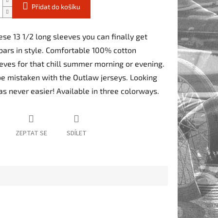
Přidat do košíku
ese 13 1/2 long sleeves you can finally get
bars in style. Comfortable 100% cotton
eves for that chill summer morning or evening.
be mistaken with the Outlaw jerseys. Looking
s never easier! Available in three colorways.
ZEPTAT SE
SDÍLET