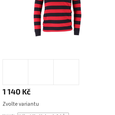
1 140 Kč
Měrná
Zvolte variantu
cena: