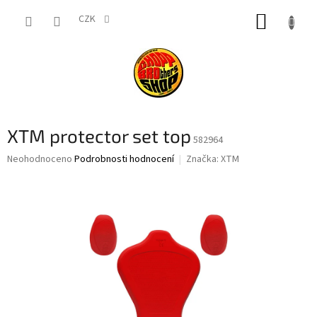
Přejít
NÁKUP
na
CZK
obsah
KOŠÍK
XTM protector set top
582964
Průměrné
Neohodnoceno
Podrobnosti hodnocení
Značka:
XTM
hodnocení
produktu
je
0,0
z
5
hvězdiček.