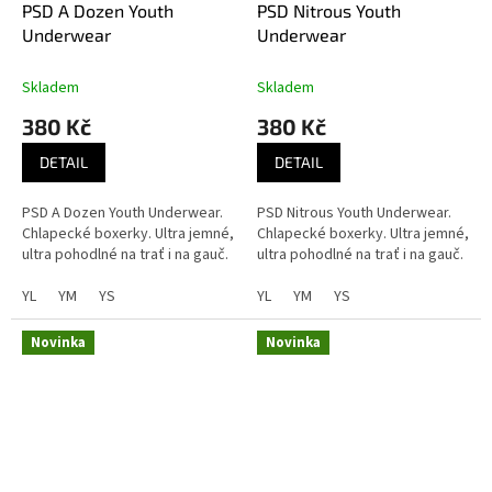
PSD A Dozen Youth
PSD Nitrous Youth
Underwear
Underwear
Skladem
Skladem
380 Kč
380 Kč
DETAIL
DETAIL
PSD A Dozen Youth Underwear.
PSD Nitrous Youth Underwear.
Chlapecké boxerky. Ultra jemné,
Chlapecké boxerky. Ultra jemné,
ultra pohodlné na trať i na gauč.
ultra pohodlné na trať i na gauč.
YL
YM
YS
YL
YM
YS
Novinka
Novinka