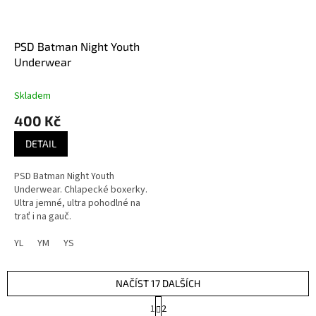
PSD Batman Night Youth
Underwear
Skladem
400 Kč
DETAIL
PSD Batman Night Youth
Underwear. Chlapecké boxerky.
Ultra jemné, ultra pohodlné na
trať i na gauč.
YL
YM
YS
NAČÍST 17 DALŠÍCH
S
1
2
t