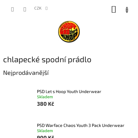
Přejít
NÁKUP
na
CZK
obsah
KOŠÍK
chlapecké spodní prádlo
Nejprodávanější
PSD Let s Hoop Youth Underwear
Skladem
380 Kč
PSD Warface Chaos Youth 3 Pack Underwear
Skladem
900 Kč