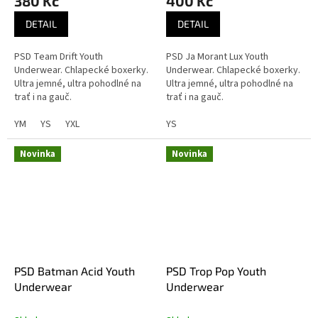
380 Kč
400 Kč
DETAIL
DETAIL
PSD Team Drift Youth
PSD Ja Morant Lux Youth
Underwear. Chlapecké boxerky.
Underwear. Chlapecké boxerky.
Ultra jemné, ultra pohodlné na
Ultra jemné, ultra pohodlné na
trať i na gauč.
trať i na gauč.
YM
YS
YXL
YS
Novinka
Novinka
PSD Batman Acid Youth
PSD Trop Pop Youth
Underwear
Underwear