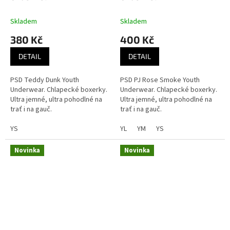
Skladem
Skladem
380 Kč
400 Kč
DETAIL
DETAIL
PSD Teddy Dunk Youth
PSD PJ Rose Smoke Youth
Underwear. Chlapecké boxerky.
Underwear. Chlapecké boxerky.
Ultra jemné, ultra pohodlné na
Ultra jemné, ultra pohodlné na
trať i na gauč.
trať i na gauč.
YS
YL
YM
YS
Novinka
Novinka