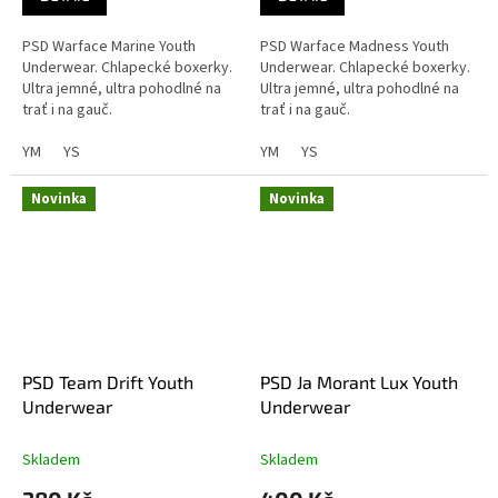
PSD Warface Marine Youth
PSD Warface Madness Youth
Underwear. Chlapecké boxerky.
Underwear. Chlapecké boxerky.
Ultra jemné, ultra pohodlné na
Ultra jemné, ultra pohodlné na
trať i na gauč.
trať i na gauč.
YM
YS
YM
YS
Novinka
Novinka
PSD Team Drift Youth
PSD Ja Morant Lux Youth
Underwear
Underwear
Skladem
Skladem