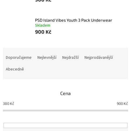
PSD Island Vibes Youth 3 Pack Underwear
Skladem
900 Kč
Ř
a
Doporučujeme
Nejlevnější
Nejdražší
Nejprodávanější
z
e
Abecedně
n
í
p
Cena
r
o
380
Kč
900
Kč
d
u
k
t