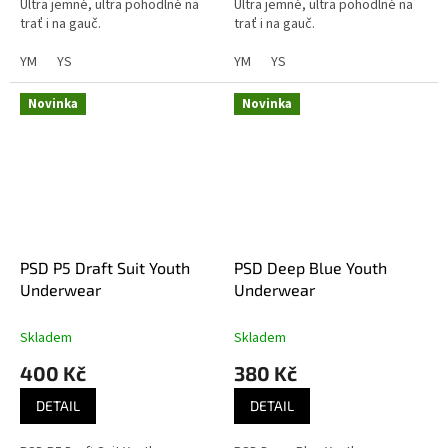
Ultra jemné, ultra pohodlné na
Ultra jemné, ultra pohodlné na
trať i na gauč.
trať i na gauč.
YM
YS
YM
YS
Novinka
Novinka
PSD P5 Draft Suit Youth
PSD Deep Blue Youth
Underwear
Underwear
Skladem
Skladem
400 Kč
380 Kč
DETAIL
DETAIL