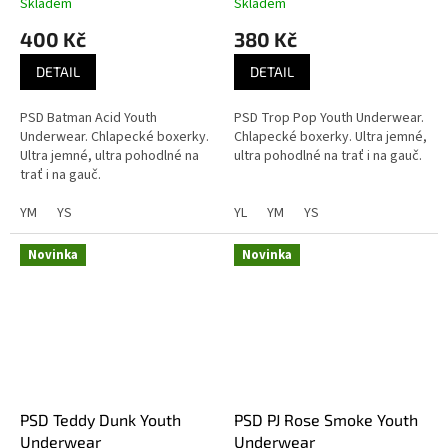
Skladem
Skladem
400 Kč
380 Kč
DETAIL
DETAIL
PSD Batman Acid Youth
PSD Trop Pop Youth Underwear.
Underwear. Chlapecké boxerky.
Chlapecké boxerky. Ultra jemné,
Ultra jemné, ultra pohodlné na
ultra pohodlné na trať i na gauč.
trať i na gauč.
YM
YS
YL
YM
YS
Novinka
Novinka
PSD Teddy Dunk Youth
PSD PJ Rose Smoke Youth
Underwear
Underwear