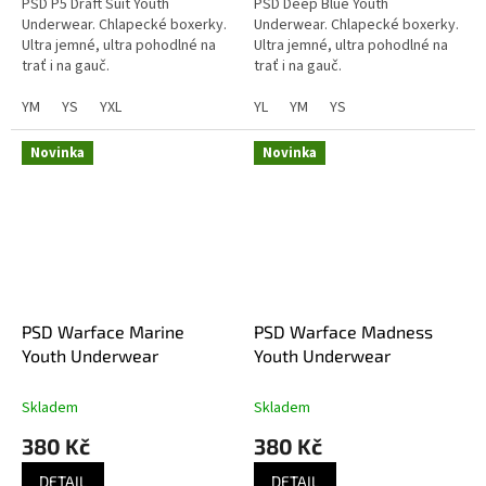
PSD P5 Draft Suit Youth
PSD Deep Blue Youth
Underwear. Chlapecké boxerky.
Underwear. Chlapecké boxerky.
Ultra jemné, ultra pohodlné na
Ultra jemné, ultra pohodlné na
trať i na gauč.
trať i na gauč.
YM
YS
YXL
YL
YM
YS
Novinka
Novinka
PSD Warface Marine
PSD Warface Madness
Youth Underwear
Youth Underwear
Skladem
Skladem
380 Kč
380 Kč
DETAIL
DETAIL