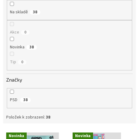
ů
Na skladě
38
Akce
0
Novinka
38
Tip
0
Značky
PSD
38
Položek k zobrazení:
38
V
Novinka
Novinka