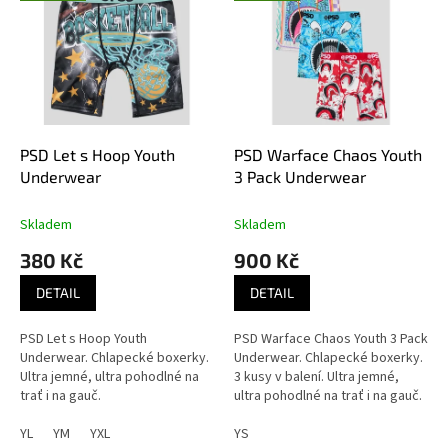
ý
p
i
s
p
r
o
d
PSD Let s Hoop Youth
PSD Warface Chaos Youth
u
Underwear
3 Pack Underwear
k
t
Skladem
Skladem
ů
380 Kč
900 Kč
DETAIL
DETAIL
PSD Let s Hoop Youth
PSD Warface Chaos Youth 3 Pack
Underwear. Chlapecké boxerky.
Underwear. Chlapecké boxerky.
Ultra jemné, ultra pohodlné na
3 kusy v balení. Ultra jemné,
trať i na gauč.
ultra pohodlné na trať i na gauč.
YL
YM
YXL
YS